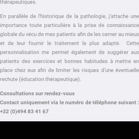
thérapeutiques.
En parallèle de l’historique de la pathologie, j’attache une
importance toute particulière à la prise de connaissance
globale du vécu de mes patients afin de les cerner au mieux
et de leur fournir le traitement le plus adapté. Cette
personnalisation me permet également de suggérer aux
patients des exercices et bonnes habitudes à mettre en
place chez eux afin de limiter les risques d’une éventuelle
rechute (éducation thérapeutique).
Consultations sur rendez-vous
Contact uniquement via le numéro de téléphone suivant :
+32 (0)494 83 41 67