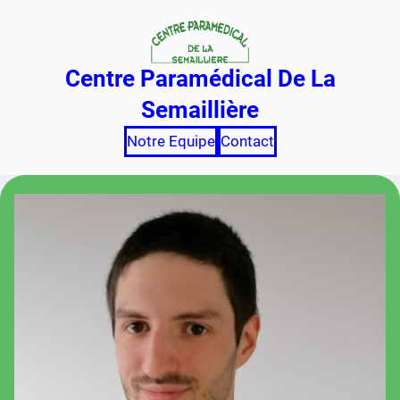
Aller
au
contenu
Centre Paramédical De La
Semaillière
Notre Equipe
Contact